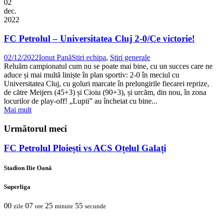
02
dec.
2022
FC Petrolul – Universitatea Cluj 2-0/Ce victorie!
02/12/2022
Ionut Pană
Stiri echipa
,
Stiri generale
Reluăm campionatul cum nu se poate mai bine, cu un succes care ne
aduce și mai multă liniște în plan sportiv: 2-0 în meciul cu
Universitatea Cluj, cu goluri marcate în prelungirile fiecarei reprize,
de către Meijers (45+3) și Cioiu (90+3), și urcăm, din nou, în zona
locurilor de play-off! „Lupii” au încheiat cu bine...
Mai mult
Următorul meci
FC Petrolul Ploiești vs ACS Oțelul Galați
Stadion Ilie Oană
Superliga
00
07
25
55
zile
ore
minute
secunde