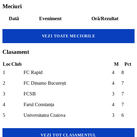
Meciuri
Dată
Eveniment
Oră/Rezultat
VEZI TOATE MECIURILE
Clasament
Loc
Club
M
Pct
1
FC Rapid
4
8
2
FC Dinamo București
4
7
3
FCSB
3
7
4
Farul Constanța
4
7
5
Universitatea Craiova
3
6
VEZI TOT CLASAMENTUL