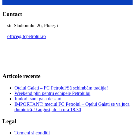
Contact
str. Stadionului 26, Ploiești
office@fcpetrolul.ro
+40 374 094 849
Articole recente
Oțelul Galați – FC Petrolul/Să schimbăm tradiția!
Weekend plin pentru echipele Petrolului
Juniorii sunt gata de start
IMPORTANT: meciul FC Petrolul – Oțelul Galați se va juca
duminică, 9 august, de la ora 18.30
Legal
Termeni și condiții