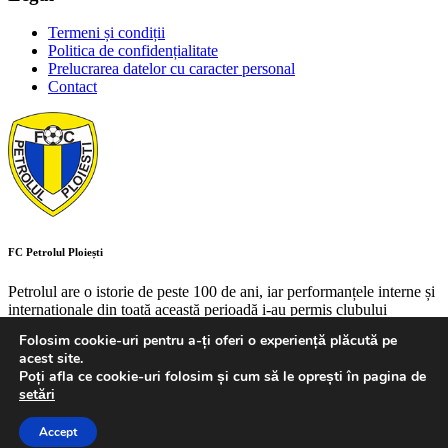
Termeni și condiții
Politica de confidențialitate
Prelucrarea datelor cu caracter personal
Contact
FC Petrolul Ploiești
Petrolul are o istorie de peste 100 de ani, iar performanțele interne și
internaționale din toată această perioadă i-au permis clubului
ploieștean să aibă un loc de referință în peisajul fotbalului autohton.
Folosim cookie-uri pentru a-ți oferi o experiență plăcută pe
Creat cu
de
Studio Panda
.
acest site.
Copyright 1924-2026 FC Petrolul Ploiești, Toate drepturile rezervate
Poți afla ce cookie-uri folosim și cum să le oprești în pagina de
setări
Accept