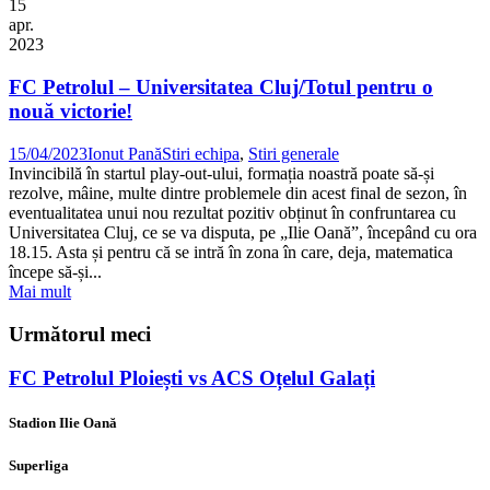
15
apr.
2023
FC Petrolul – Universitatea Cluj/Totul pentru o
nouă victorie!
15/04/2023
Ionut Pană
Stiri echipa
,
Stiri generale
Invincibilă în startul play-out-ului, formația noastră poate să-și
rezolve, mâine, multe dintre problemele din acest final de sezon, în
eventualitatea unui nou rezultat pozitiv obținut în confruntarea cu
Universitatea Cluj, ce se va disputa, pe „Ilie Oană”, începând cu ora
18.15. Asta și pentru că se intră în zona în care, deja, matematica
începe să-și...
Mai mult
Următorul meci
FC Petrolul Ploiești vs ACS Oțelul Galați
Stadion Ilie Oană
Superliga