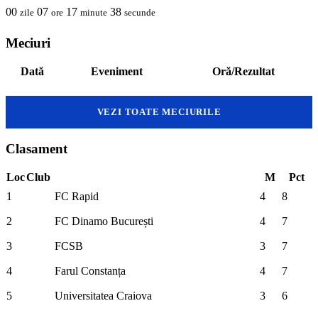
00
07
17
38
zile
ore
minute
secunde
Meciuri
Dată
Eveniment
Oră/Rezultat
VEZI TOATE MECIURILE
Clasament
Loc
Club
M
Pct
1
FC Rapid
4
8
2
FC Dinamo București
4
7
3
FCSB
3
7
4
Farul Constanța
4
7
5
Universitatea Craiova
3
6