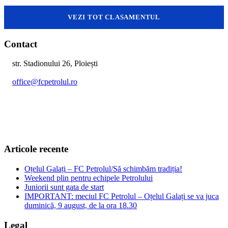
VEZI TOT CLASAMENTUL
Contact
str. Stadionului 26, Ploiești
office@fcpetrolul.ro
+40 374 094 849
Articole recente
Oțelul Galați – FC Petrolul/Să schimbăm tradiția!
Weekend plin pentru echipele Petrolului
Juniorii sunt gata de start
IMPORTANT: meciul FC Petrolul – Oțelul Galați se va juca
duminică, 9 august, de la ora 18.30
Legal