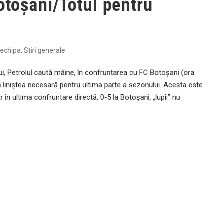
otoșani/Totul pentru
i echipa
,
Stiri generale
ui, Petrolul caută mâine, în confruntarea cu FC Botoșani (ora
că liniștea necesară pentru ultima parte a sezonului. Acesta este
r în ultima confruntare directă, 0-5 la Botoșani, „lupii” nu