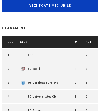
VEZI TOATE MECIURILE
CLASAMENT
LOC
CLUB
M
PCT
1
FCSB
3
7
2
FC Rapid
3
7
3
Universitatea Craiova
3
6
4
FC Universitatea Cluj
3
6
5
FC Argeș
3
6