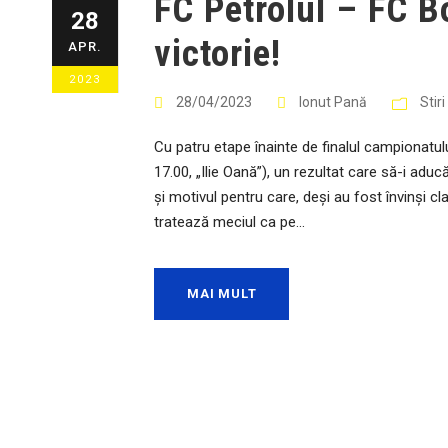
FC Petrolul – FC B
28
victorie!
APR.
2023
28/04/2023
Ionut Pană
Stir
Cu patru etape înainte de finalul campionatul
17.00, „Ilie Oană”), un rezultat care să-i adu
și motivul pentru care, deși au fost învinși cla
tratează meciul ca pe...
MAI MULT