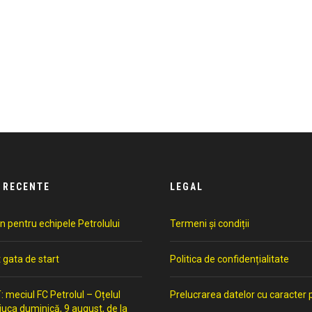
 RECENTE
LEGAL
n pentru echipele Petrolului
Termeni și condiții
t gata de start
Politica de confidențialitate
meciul FC Petrolul – Oțelul
Prelucrarea datelor cu caracter 
 juca duminică, 9 august, de la