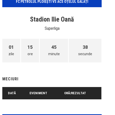
FC PETROLUL PLOIEȘTI VS ACS OȚELUL GALAȚI
Stadion Ilie Oană
Superliga
01
15
45
38
zile
ore
minute
secunde
MECIURI
DATĂ
EVENIMENT
ORĂ/REZULTAT