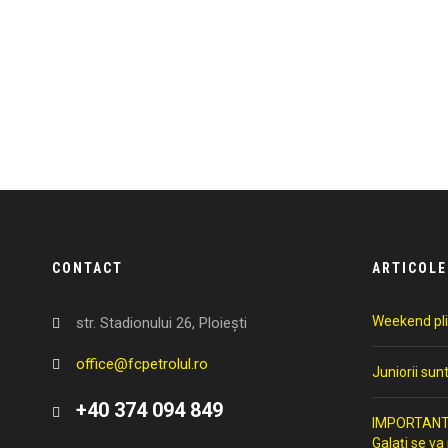
CONTACT
ARTICOLE
Weekend pli
str. Stadionului 26, Ploiești
office@fcpetrolul.ro
Juniorii sun
+40 374 094 849
IMPORTANT: 
Galați se va