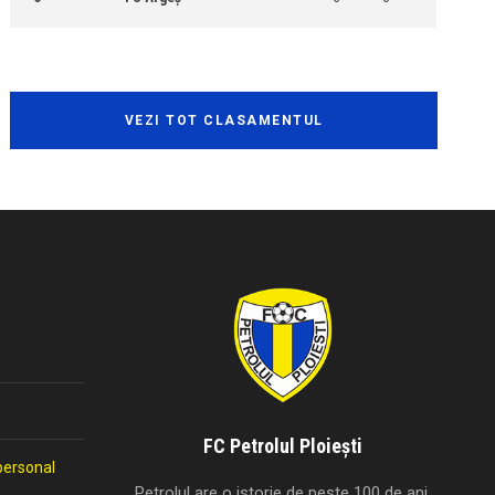
VEZI TOT CLASAMENTUL
FC Petrolul Ploiești
personal
Petrolul are o istorie de peste 100 de ani,