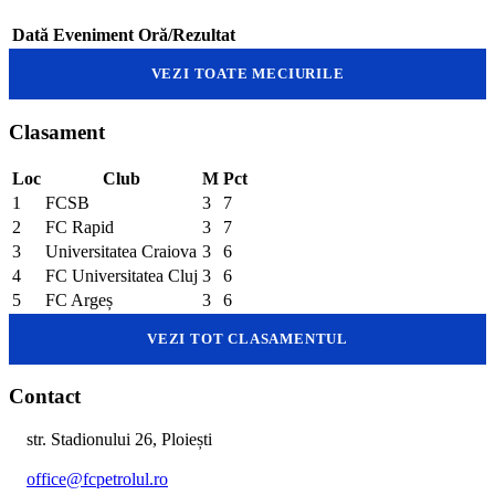
Dată
Eveniment
Oră/Rezultat
VEZI TOATE MECIURILE
Clasament
Loc
Club
M
Pct
1
FCSB
3
7
2
FC Rapid
3
7
3
Universitatea Craiova
3
6
4
FC Universitatea Cluj
3
6
5
FC Argeș
3
6
VEZI TOT CLASAMENTUL
Contact
str. Stadionului 26, Ploiești
office@fcpetrolul.ro