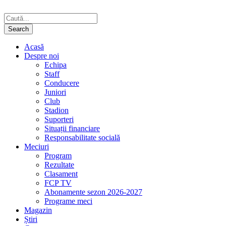
Acasă
Despre noi
Echipa
Staff
Conducere
Juniori
Club
Stadion
Suporteri
Situații financiare
Responsabilitate socială
Meciuri
Program
Rezultate
Clasament
FCP TV
Abonamente sezon 2026-2027
Programe meci
Magazin
Știri