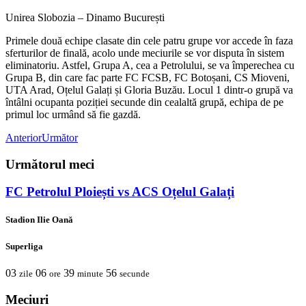
Unirea Slobozia – Dinamo București
Primele două echipe clasate din cele patru grupe vor accede în faza
sferturilor de finală, acolo unde meciurile se vor disputa în sistem
eliminatoriu. Astfel, Grupa A, cea a Petrolului, se va împerechea cu
Grupa B, din care fac parte FC FCSB, FC Botoșani, CS Mioveni,
UTA Arad, Oțelul Galați și Gloria Buzău. Locul 1 dintr-o grupă va
întâlni ocupanta poziției secunde din cealaltă grupă, echipa de pe
primul loc urmând să fie gazdă.
Anterior
Următor
Următorul meci
FC Petrolul Ploiești vs ACS Oțelul Galați
Stadion Ilie Oană
Superliga
03
06
39
56
zile
ore
minute
secunde
Meciuri