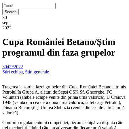
30
sept.
2022
Cupa României Betano/Știm
programul din faza grupelor
30/09/2022
Stiri echipa
,
Stiri generale
Tragerea la sorți a fazei grupelor din Cupa României Betano a trimis
Petrolul în Grupa A, alături de Sepsi OSK Sf. Gheorghe, FC
Voluntari (ambele echipe venite din prima urnă valorică), U Craiova
1948 (venită din cea de-a doua urnă valorică, la fel ca și Petrolul),
Dinamo București și Unirea Slobozia (venite din cea de-a treia urnă
valorică).
Conform regulamentului competiției, fiecare echipă va disputa câte
trei meciuri, întâlnind câte un adversar din fiecare urnă valorică,