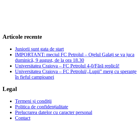
+40 374 094 849
Articole recente
Juniorii sunt gata de start
IMPORTANT: meciul FC Petrolul – Oțelul Galați se va juca
duminică, 9 august, de la ora 18.30
Universitatea Craiova – FC Petrolul 4-0/Fără replică!
Universitatea Craiova – FC Petrolul/„Lupii” merg cu speranțe
în fieful campioanei
Legal
Termeni și condiții
Politica de confidențialitate
Prelucrarea datelor cu caracter personal
Contact