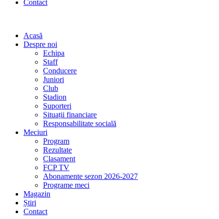
Contact
Acasă
Despre noi
Echipa
Staff
Conducere
Juniori
Club
Stadion
Suporteri
Situații financiare
Responsabilitate socială
Meciuri
Program
Rezultate
Clasament
FCP TV
Abonamente sezon 2026-2027
Programe meci
Magazin
Știri
Contact