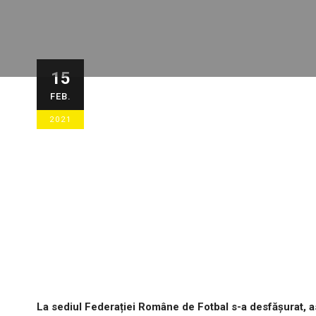
FC Petrolul – A
15
FEB.
Cupei Români
2021
15/02/2021
STIRI ECHIPA
,
STIRI G
La sediul Federației Române de Fotbal s-a desfășurat, as