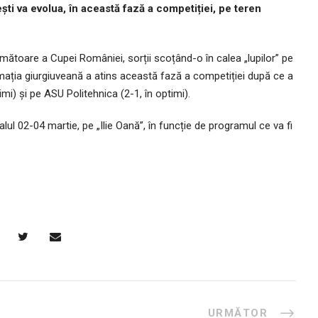
ști va evolua, în această fază a competiției, pe teren
mătoare a Cupei României, sorții scoțând-o în calea „lupilor” pe
 formația giurgiuveană a atins această fază a competiției după ce a
mi) și pe ASU Politehnica (2-1, în optimi).
valul 02-04 martie, pe „Ilie Oană”, în funcție de programul ce va fi
URMĂTOR