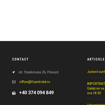
CONTACT
ARTICOLE
Juniorii sun
str. Stadionului 26, Ploiești
office@fcpetrolul.ro
IMPORTANT: 
Galați se va
+40 374 094 849
ora 18.30