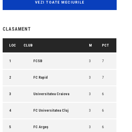
VEZI TOATE MECIURILE
CLASAMENT
LOC
CLUB
M
PCT
1
FCSB
3
7
2
FC Rapid
3
7
3
Universitatea Craiova
3
6
4
FC Universitatea Cluj
3
6
5
FC Argeș
3
6