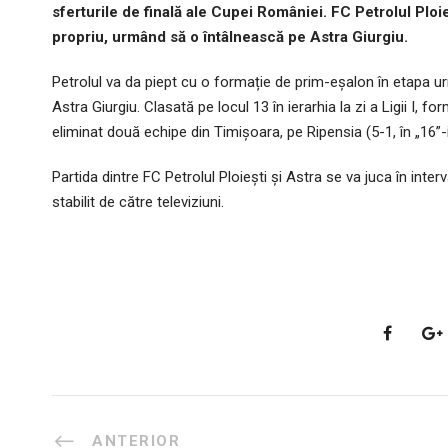
sferturile de finală ale Cupei României. FC Petrolul Ploie
propriu, urmând să o întâlnească pe Astra Giurgiu.
Petrolul va da piept cu o formație de prim-eșalon în etapa ur
Astra Giurgiu. Clasată pe locul 13 în ierarhia la zi a Ligii I,
eliminat două echipe din Timișoara, pe Ripensia (5-1, în „16”-i
Partida dintre FC Petrolul Ploiești și Astra se va juca în inter
stabilit de către televiziuni.
ANTERIOR