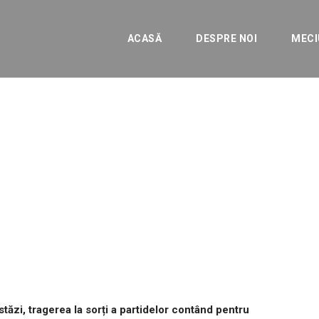
ACASĂ
DESPRE NOI
MECI
stra Giurgiu în sfertu
ei
ENERALE
tăzi, tragerea la sorți a partidelor contând pentru