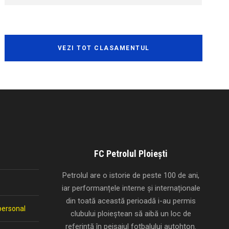
VEZI TOT CLASAMENTUL
FC Petrolul Ploiești
Petrolul are o istorie de peste 100 de ani,
iar performanțele interne și internaționale
din toată această perioadă i-au permis
personal
clubului ploieștean să aibă un loc de
referință în peisajul fotbalului autohton.