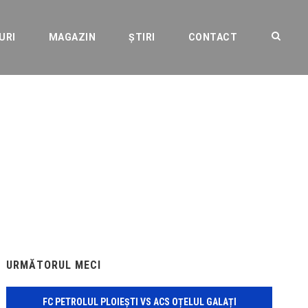
URI
MAGAZIN
ȘTIRI
CONTACT
rile de finală ale
URMĂTORUL MECI
FC PETROLUL PLOIEȘTI VS ACS OȚELUL GALAȚI