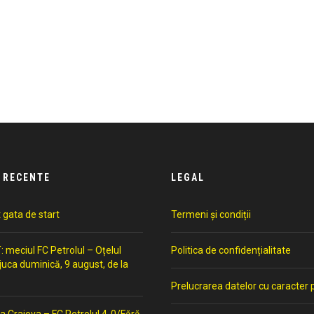
 RECENTE
LEGAL
t gata de start
Termeni și condiții
meciul FC Petrolul – Oțelul
Politica de confidențialitate
 juca duminică, 9 august, de la
Prelucrarea datelor cu caracter 