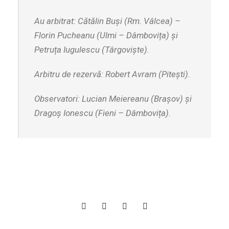
Au arbitrat: Cătălin Buși (Rm. Vâlcea) –
Florin Pucheanu (Ulmi – Dâmbovița) și
Petruța Iugulescu (Târgoviște).
Arbitru de rezervă: Robert Avram (Pitești).
Observatori: Lucian Meiereanu (Brașov) și
Dragoș Ionescu (Fieni – Dâmbovița).