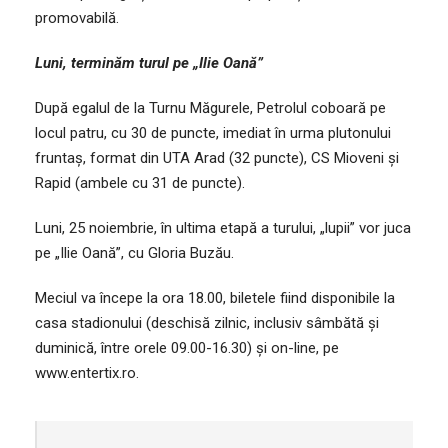
promovabilă.
Luni, terminăm turul pe „Ilie Oană”
După egalul de la Turnu Măgurele, Petrolul coboară pe
locul patru, cu 30 de puncte, imediat în urma plutonului
fruntaș, format din UTA Arad (32 puncte), CS Mioveni și
Rapid (ambele cu 31 de puncte).
Luni, 25 noiembrie, în ultima etapă a turului, „lupii” vor juca
pe „Ilie Oană”, cu Gloria Buzău.
Meciul va începe la ora 18.00, biletele fiind disponibile la
casa stadionului (deschisă zilnic, inclusiv sâmbătă și
duminică, între orele 09.00-16.30) și on-line, pe
www.entertix.ro.