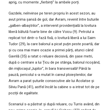
aprig, cu momente „fierbinți” la ambele porți.
Gazdele, neînvinse pe teren propriu în acest sezon, au
avut prima șansă de gol, dar Avram, revenit între buturile
„galben-albaștrilor”, a intervenit providențială la lovitura
liberă bătută foarte bine de către Voicu (9). Petrolul a
replicat tot dintr-o fază fixă, o lovitură liberă a lui Saim
Tudor (29), la care balonul a picat puțin peste poartă, dar
și cu cea mai mare ocazie a primei părți, atunci când
Gavrilă (35) a ratat o reluare decisivă, din șase metri,
după o centrare a lui Țicu de pe stânga, balonul ricoșând,
din mijlocașul „lupilor”, în bara transversală! Până la
pauză, pericolul s-a mutat în careul ploieștenilor, dar
Avram a parat șuturile consecutive ale lui Acolatse și
Silviu Pană (41), astfel încât la cabine s-a intrat tot de pe
poziții de egalitate.
Scenariul s-a păstrat și după reluare, cu Turris având, din