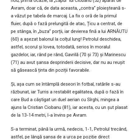
nou, prima ocazie, la „capul” lui Ciobanu (52) apărat de
Avram, doar că, de data aceasta, „contra” ploieșteană s-
a văzut pe tabela de marcaj. La fix o oră de la primul
fluier, după o fază prelungită de atac, Țicu a centrat, de
pe stânga, în „buza” porții, iar devierea fină a lui ARNĂUTU
(60) a așezat balonul la colțul lung! Petrolul deschidea,
astfel, scorul și lovea, totodată, serios în moralul
gazdelor, iar, rând pe rând, Gavrilă (70 și 73) și Marinescu
(71) au avut șansa desprinderii decisive, dar nu au reușit
să găsească ținta din poziții favorabile.
Și, așa cum se întâmplă deseori în fotbal, ratările s-au
răzbunat, iar Turris a restabilit egalitatea, după o fază în
care Bud a câștigat un duel aerian cu Sîrghi, mingea a
ajuns la Cristian Ciobanu (81), iar acesta, cu un șut plasat
de la 13-14 metri, l-a învins pe Avram.
S-a terminat, până la urmă, nedecis, 1-1, Petrolul trecând,
astfel, pe lângă șansa de a urca pe poziție direct