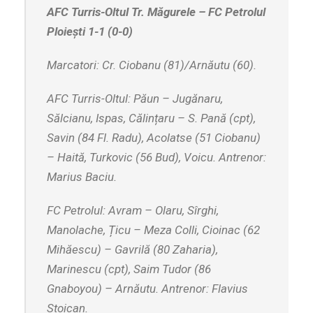
AFC Turris-Oltul Tr. Măgurele – FC Petrolul
Ploiești 1-1 (0-0)
Marcatori: Cr. Ciobanu (81)/Arnăutu (60).
AFC Turris-Oltul: Păun – Jugănaru,
Sălcianu, Ispas, Călințaru – S. Pană (cpt),
Savin (84 Fl. Radu), Acolatse (51 Ciobanu)
– Haită, Turkovic (56 Bud), Voicu. Antrenor:
Marius Baciu.
FC Petrolul: Avram – Olaru, Sîrghi,
Manolache, Țicu – Meza Colli, Cioinac (62
Mihăescu) – Gavrilă (80 Zaharia),
Marinescu (cpt), Saim Tudor (86
Gnaboyou) – Arnăutu. Antrenor: Flavius
Stoican.