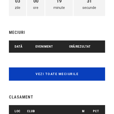
03
00
19
31
zile
ore
minute
secunde
MECIURI
DATĂ
EVENIMENT
ORĂ/REZULTAT
VEZI TOATE MECIURILE
CLASAMENT
LOC
CLUB
M
PCT