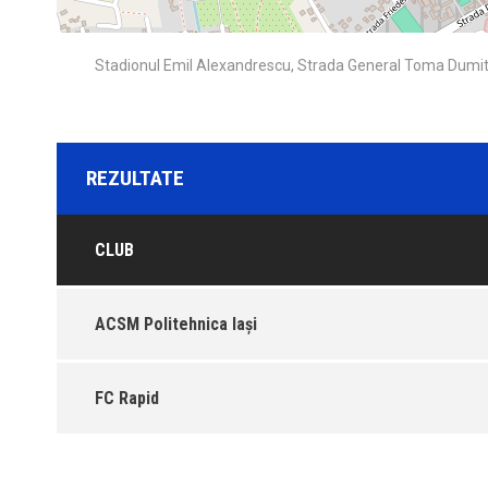
Stadionul Emil Alexandrescu, Strada General Toma Dumitre
REZULTATE
CLUB
ACSM Politehnica Iași
FC Rapid