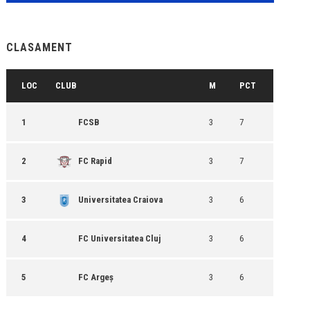
CLASAMENT
LOC
CLUB
M
PCT
1
FCSB
3
7
2
FC Rapid
3
7
3
Universitatea Craiova
3
6
4
FC Universitatea Cluj
3
6
5
FC Argeș
3
6