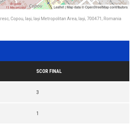
Leaflet
| Map data ©
OpenStreetMap
contributors
sc, Copou, Iași, Iași Metropolitan Area, Iași, 700471, Romania
SCOR FINAL
3
1