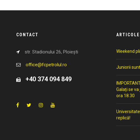
CONTACT
ARTICOLE
Weekend pli
str. Stadionului 26, Ploiești
office@fcpetrolul.ro
Juniorii sun
+40 374 094 849
IMPORTANT: 
Galați se va
ora 18.30
Universitate
replică!