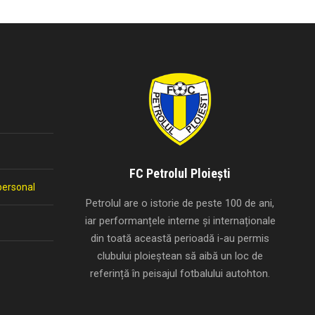
FC Petrolul Ploiești
personal
Petrolul are o istorie de peste 100 de ani,
iar performanțele interne și internaționale
din toată această perioadă i-au permis
clubului ploieștean să aibă un loc de
referință în peisajul fotbalului autohton.