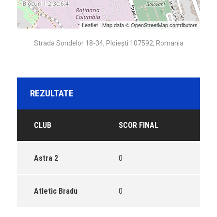
Leaflet
| Map data ©
OpenStreetMap
contributors
Strada Sondelor 18-34, Ploiești 107592, Romania
REZULTATE
CLUB
SCOR FINAL
Astra 2
0
Atletic Bradu
0