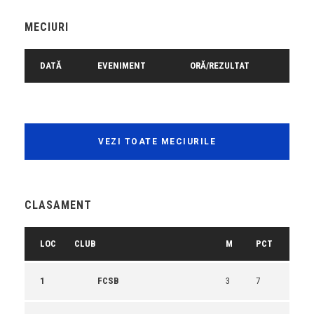
MECIURI
DATĂ
EVENIMENT
ORĂ/REZULTAT
VEZI TOATE MECIURILE
CLASAMENT
LOC
CLUB
M
PCT
1
FCSB
3
7