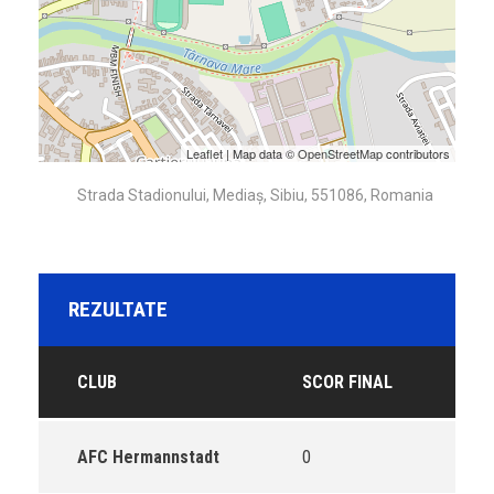
Leaflet
| Map data ©
OpenStreetMap
contributors
Strada Stadionului, Mediaș, Sibiu, 551086, Romania
REZULTATE
CLUB
SCOR FINAL
AFC Hermannstadt
0