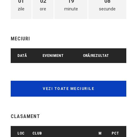
01
02
19
08
zile
ore
minute
secunde
MECIURI
DATĂ
EVENIMENT
ORĂ/REZULTAT
VEZI TOATE MECIURILE
CLASAMENT
LOC
CLUB
M
PCT