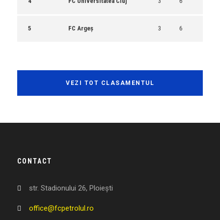
4
FC Universitatea Cluj
3
6
5
FC Argeș
3
6
VEZI TOT CLASAMENTUL
CONTACT
str. Stadionului 26, Ploiești
office@fcpetrolul.ro