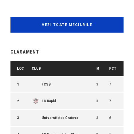
VEZI TOATE MECIURILE
CLASAMENT
LOC
CLUB
M
PCT
1
FCSB
3
7
2
FC Rapid
3
7
3
Universitatea Craiova
3
6