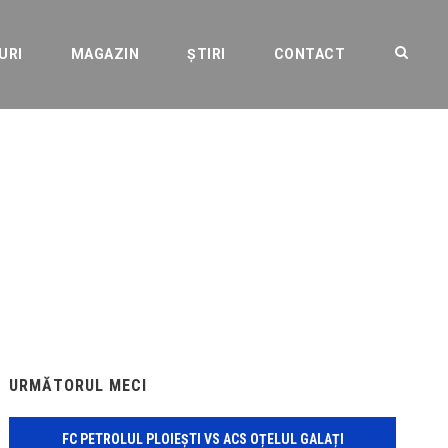
URI
MAGAZIN
ȘTIRI
CONTACT
 intrat în cel de-al
URMĂTORUL MECI
FC PETROLUL PLOIEȘTI VS ACS OȚELUL GALAȚI