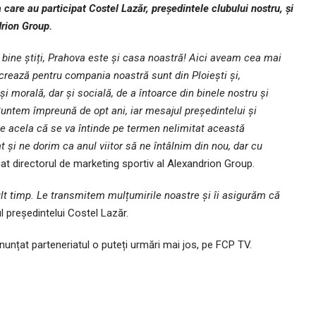
a care au participat Costel Lazăr, președintele clubului nostru, și
drion Group.
bine știți, Prahova este și casa noastră! Aici aveam cea mai
ucrează pentru compania noastră sunt din Ploiești și,
i morală, dar și socială, de a întoarce din binele nostru și
untem împreună de opt ani, iar mesajul președintelui și
 acela că se va întinde pe termen nelimitat această
și ne dorim ca anul viitor să ne întâlnim din nou, dar cu
gat directorul de marketing sportiv al Alexandrion Group.
lt timp. Le transmitem mulțumirile noastre și îi asigurăm că
 președintelui Costel Lazăr.
anunțat parteneriatul o puteți urmări mai jos, pe FCP TV.