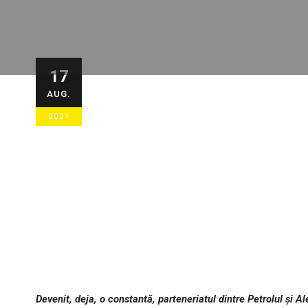
Parteneriatul 
17
AUG.
optulea an!
2021
17/08/2021
STIRI ECHIPA
,
STIRI G
Devenit, deja, o constantă, parteneriatul dintre Petrolul și A