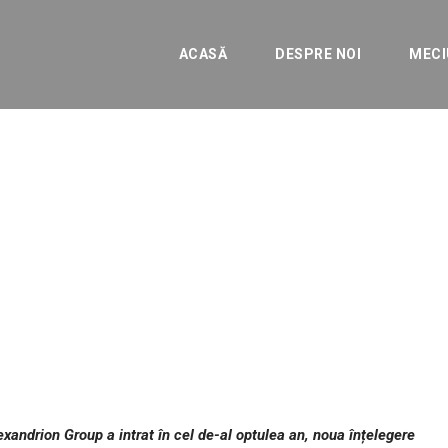
ACASĂ
DESPRE NOI
MECI
cu Alexandrion Group a
ENERALE
lexandrion Group a intrat în cel de-al optulea an, noua înțelegere