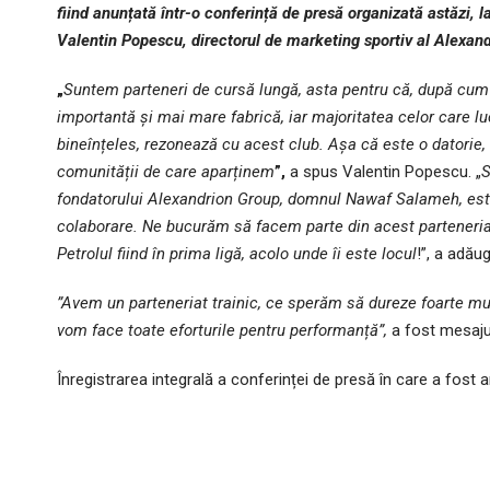
fiind anunțată într-o conferință de presă organizată astăzi, l
Valentin Popescu, directorul de marketing sportiv al Alexan
„
Suntem parteneri de cursă lungă, asta pentru că, după cum 
importantă și mai mare fabrică, iar majoritatea celor care l
bineînțeles, rezonează cu acest club. Așa că este o datorie, ș
comunității de care aparținem
”,
a spus Valentin Popescu. „
S
fondatorului Alexandrion Group, domnul Nawaf Salameh, este
colaborare. Ne bucurăm să facem parte din acest parteneriat 
Petrolul fiind în prima ligă, acolo unde îi este locul
!”, a adău
”Avem un parteneriat trainic, ce sperăm să dureze foarte mu
vom face toate eforturile pentru performanță”,
a fost mesajul
Înregistrarea integrală a conferinței de presă în care a fost 