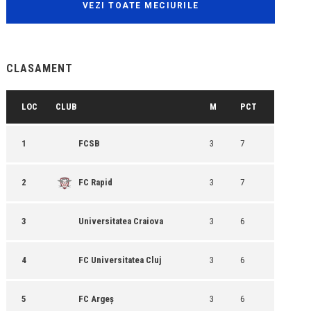
VEZI TOATE MECIURILE
CLASAMENT
LOC
CLUB
M
PCT
1
FCSB
3
7
2
FC Rapid
3
7
3
Universitatea Craiova
3
6
4
FC Universitatea Cluj
3
6
5
FC Argeș
3
6