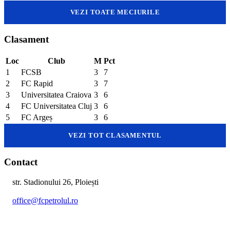
VEZI TOATE MECIURILE
Clasament
Loc
Club
M
Pct
1
FCSB
3
7
2
FC Rapid
3
7
3
Universitatea Craiova
3
6
4
FC Universitatea Cluj
3
6
5
FC Argeș
3
6
VEZI TOT CLASAMENTUL
Contact
str. Stadionului 26, Ploiești
office@fcpetrolul.ro
+40 374 094 849