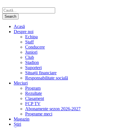
Acasă
Despre noi
Echipa
Staff
Conducere
Juniori
Club
Stadion
Suporteri
Situații financiare
Responsabilitate socială
Meciuri
Program
Rezultate
Clasament
FCP TV
Abonamente sezon 2026-2027
Programe meci
Magazin
Știri