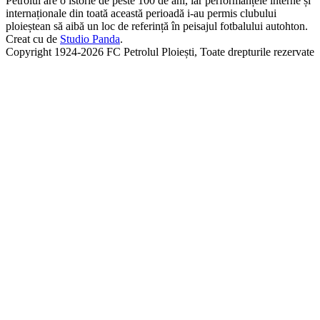
Petrolul are o istorie de peste 100 de ani, iar performanțele interne și
internaționale din toată această perioadă i-au permis clubului
ploieștean să aibă un loc de referință în peisajul fotbalului autohton.
Creat cu
de
Studio Panda
.
Copyright 1924-2026 FC Petrolul Ploiești, Toate drepturile rezervate