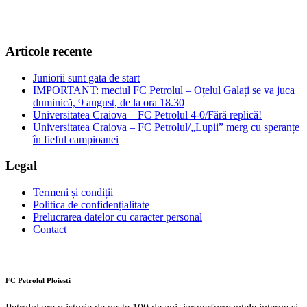
Articole recente
Juniorii sunt gata de start
IMPORTANT: meciul FC Petrolul – Oțelul Galați se va juca
duminică, 9 august, de la ora 18.30
Universitatea Craiova – FC Petrolul 4-0/Fără replică!
Universitatea Craiova – FC Petrolul/„Lupii” merg cu speranțe
în fieful campioanei
Legal
Termeni și condiții
Politica de confidențialitate
Prelucrarea datelor cu caracter personal
Contact
FC Petrolul Ploiești