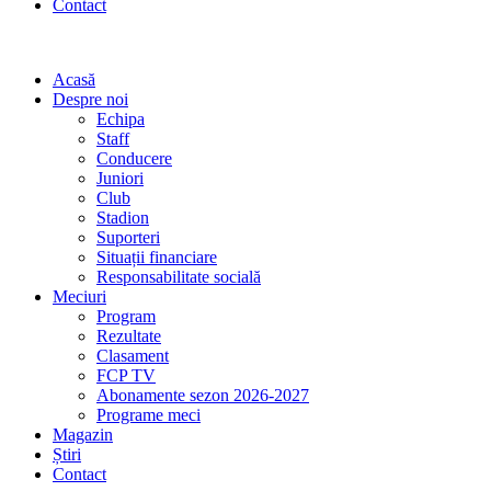
Contact
Acasă
Despre noi
Echipa
Staff
Conducere
Juniori
Club
Stadion
Suporteri
Situații financiare
Responsabilitate socială
Meciuri
Program
Rezultate
Clasament
FCP TV
Abonamente sezon 2026-2027
Programe meci
Magazin
Știri
Contact