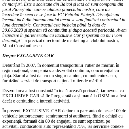
de marfuri. Este o societate din Băicoi și iată că sunt companii din
jurul Ploieștiului care se alătura proiectului nostru, care au
încredere în ceea ce se face la FC Petrolul Ploiești. Discuțiile au
început încă din toamna anului trecut și s-au finalizat contractual în
luna decembrie. Contractul este încheiat până la data de
30.06.2023 și sperăm să continuăm și dupa această perioadă. Avem
încredere în parteneriatul cu Exclusive Car și sperăm că nu-i vom
dezamăgi”,
a precizat directorul de marketing al clubului nostru,
Mihai Constantinescu.
Despre EXCLUSIVE CAR
Debutând în 2007, în domeniul transportului rutier de mărfuri în
regim național, compania s-a dezvoltat continuu, concurențial cu
piața. Startul a fost dat cu un singur camion, cu mult entuziasm,
furnizând servicii de transport național rutier de mărfuri.
Dezvoltarea a fost constantă în toată această perioadă, iar nevoia ca
EXCLUSIVE CAR să fie înregistrată ca și marcă la OSIM nu a fost
decât o certitudine a întregii activități.
În prezent, EXCLUSIVE CAR deține un parc auto de peste 100 de
vehicule (autotractoare, semiremorci și autilitare), fiind o echipă cu
experiență, formată din 80 de angajați, ce sunt repartizați pe
activități, conducătorii auto reprezentând 75%, iar serviciile conexe