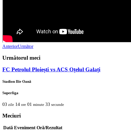
Anterior
Următor
Următorul meci
FC Petrolul Ploiești vs ACS Oțelul Galați
Stadion Ilie Oană
Superliga
03
14
01
33
zile
ore
minute
secunde
Meciuri
Dată
Eveniment
Oră/Rezultat