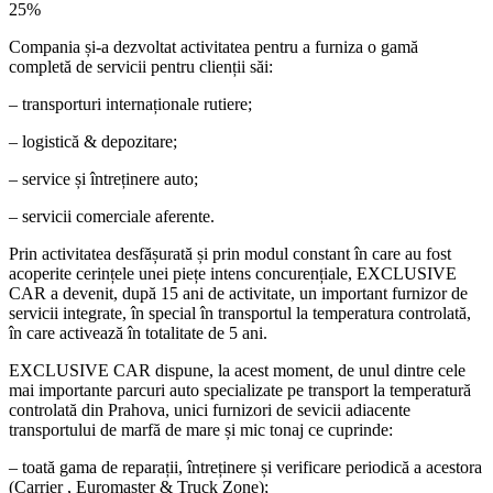
25%
Compania și-a dezvoltat activitatea pentru a furniza o gamă
completă de servicii pentru clienții săi:
– transporturi internaționale rutiere;
– logistică & depozitare;
– service și întreținere auto;
– servicii comerciale aferente.
Prin activitatea desfășurată și prin modul constant în care au fost
acoperite cerințele unei piețe intens concurențiale, EXCLUSIVE
CAR a devenit, după 15 ani de activitate, un important furnizor de
servicii integrate, în special în transportul la temperatura controlată,
în care activează în totalitate de 5 ani.
EXCLUSIVE CAR dispune, la acest moment, de unul dintre cele
mai importante parcuri auto specializate pe transport la temperatură
controlată din Prahova, unici furnizori de sevicii adiacente
transportului de marfă de mare și mic tonaj ce cuprinde:
– toată gama de reparații, întreținere și verificare periodică a acestora
(Carrier , Euromaster & Truck Zone);