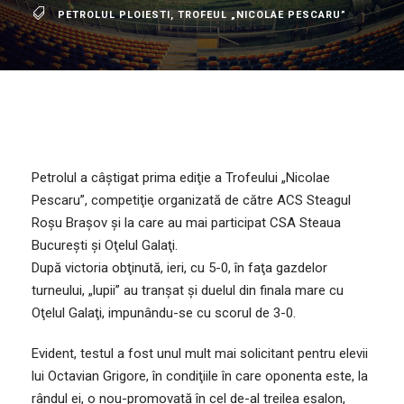
PETROLUL PLOIESTI
,
TROFEUL „NICOLAE PESCARU”
Petrolul a câştigat prima ediţie a Trofeului „Nicolae
Pescaru”, competiţie organizată de către ACS Steagul
Roşu Braşov şi la care au mai participat CSA Steaua
Bucureşti şi Oţelul Galaţi.
După victoria obţinută, ieri, cu 5-0, în faţa gazdelor
turneului, „lupii” au tranşat şi duelul din finala mare cu
Oţelul Galaţi, impunându-se cu scorul de 3-0.
Evident, testul a fost unul mult mai solicitant pentru elevii
lui Octavian Grigore, în condiţiile în care oponenta este, la
rândul ei
, o nou-promovată în cel de-al treilea eşalon,