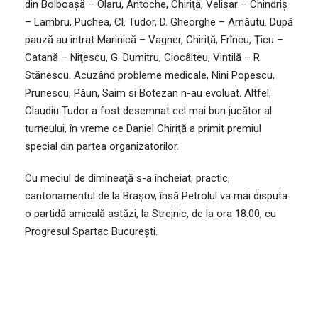
din Bolboaşă – Olaru, Antoche, Chiriţă, Velisar – Chindriş
– Lambru, Puchea, Cl. Tudor, D. Gheorghe – Arnăutu. După
pauză au intrat Marinică – Vagner, Chiriţă, Frîncu, Ţicu –
Catană – Niţescu, G. Dumitru, Ciocâlteu, Vintilă – R.
Stănescu. Acuzând probleme medicale, Nini Popescu,
Prunescu, Păun, Saim si Botezan n-au evoluat. Altfel,
Claudiu Tudor a fost desemnat cel mai bun jucător al
turneului, în vreme ce Daniel Chiriţă a primit premiul
special din partea organizatorilor.
Cu meciul de dimineaţă s-a încheiat, practic,
cantonamentul de la Braşov, însă Petrolul va mai disputa
o partidă amicală astăzi, la Strejnic, de la ora 18.00, cu
Progresul Spartac Bucureşti.