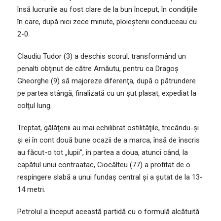
însă lucrurile au fost clare de la bun început, în condiţiile
în care, după nici zece minute, ploieştenii conduceau cu
2-0.
Claudiu Tudor (3) a deschis scorul, transformând un
penalti obţinut de către Arnăutu, pentru ca Dragoş
Gheorghe (9) să majoreze diferenţa, după o pătrundere
pe partea stângă, finalizată cu un şut plasat, expediat la
colţul lung.
Treptat, gălăţenii au mai echilibrat ostilităţile, trecându-şi
şi ei în cont două bune ocazii de a marca, însă de înscris
au făcut-o tot „lupii”, în partea a doua, atunci când, la
capătul unui contraatac, Ciocâlteu (77) a profitat de o
respingere slabă a unui fundaş central şi a şutat de la 13-
14 metri.
Petrolul a început această partidă cu o formulă alcătuită