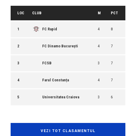
LOC
CLUB
M
PCT
1
FC Rapid
4
8
2
FC Dinamo București
4
7
3
FCSB
3
7
4
Farul Constanța
4
7
5
Universitatea Craiova
3
6
VEZI TOT CLASAMENTUL