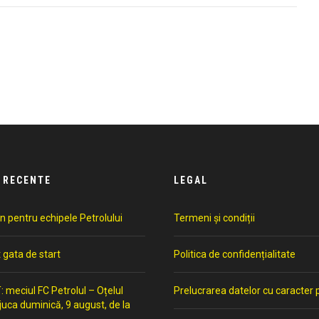
 RECENTE
LEGAL
n pentru echipele Petrolului
Termeni și condiții
t gata de start
Politica de confidențialitate
meciul FC Petrolul – Oțelul
Prelucrarea datelor cu caracter 
 juca duminică, 9 august, de la