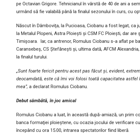
pe Octavian Grigore. Tehnicianul în vârstă de 40 de ani a sem
urmând să fie valabilă până la finalul sezonului în curs, cu op
Născut în Dâmboviţa, la Pucioasa, Ciobanu a fost legat, ca ju
la Metalul Plopeni, Astra Ploieşti şi CSM FC Ploieşti, dar are 
Timişoara. Iar, ca antrenor, Romulus Ciobanu s-a aflat pe ba
Caransebeş, CS Ştefăneşti şi, ultima dată, AFCM Alexandria, ch
la finalul turului.
„Sunt foarte fericit pentru acest pas făcut şi, evident, extr
deocamdată, este că îmi voi folosi toată capacitatea astfel 
mea”,
a declarat Romulus Ciobanu.
Debut sâmbătă, în joc amical
Romulus Ciobanu a luat, în această după-amiază, un prim cont
banca formaţiei ploieştene, cu ocazia jocului de verificare cu
începând cu ora 15.00, intrarea spectatorilor fiind liberă.