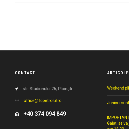
CONTACT
ARTICOLE
Weekend pli
str. Stadionului 26, Ploiești
office@fcpetrolul.ro
Juniorii sun
+40 374 094 849
IMPORTANT: 
Galați se va