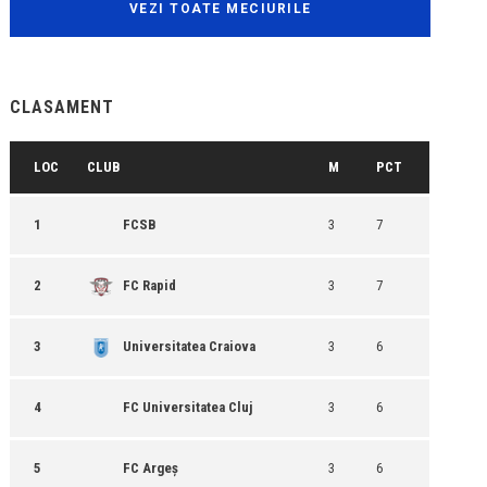
VEZI TOATE MECIURILE
CLASAMENT
LOC
CLUB
M
PCT
1
FCSB
3
7
2
FC Rapid
3
7
3
Universitatea Craiova
3
6
4
FC Universitatea Cluj
3
6
5
FC Argeș
3
6