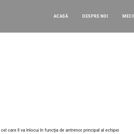
ACASĂ
DESPRE NOI
MECI
nu este noul antrenor 
ENERALE
l care îl va înlocui în funcţia de antrenor principal al echipei