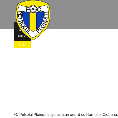
Romulus Cioba
22
NOV.
Petrolul
2017
22/11/2017
STIRI ECHIPA
,
STIRI G
FC Petrolul Ploieşti a ajuns la un acord cu Romulus Ciobanu, ce