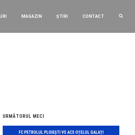
URI
MAGAZIN
ȘTIRI
CONTACT
principal al FC
URMĂTORUL MECI
FC PETROLUL PLOIEȘTI VS ACS OȚELUL GALAȚI