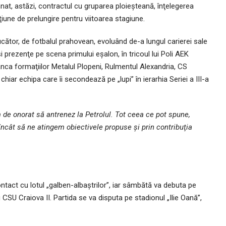
nat, astăzi, contractul cu gruparea ploieşteană, înţelegerea
ţiune de prelungire pentru viitoarea stagiune.
cător, de fotbalul prahovean, evoluând de-a lungul carierei sale
şi prezenţe pe scena primului eşalon, în tricoul lui Poli AEK
nca formaţiilor Metalul Plopeni, Rulmentul Alexandria, CS
iar echipa care îi secondează pe „lupi” în ierarhia Seriei a III-a
em de onorat să antrenez la Petrolul. Tot ceea ce pot spune,
încât să ne atingem obiectivele propuse şi prin contribuţia
act cu lotul „galben-albaştrilor”, iar sâmbătă va debuta pe
 CSU Craiova II. Partida se va disputa pe stadionul „Ilie Oană”,