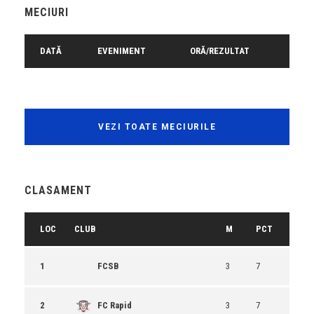
MECIURI
DATĂ
EVENIMENT
ORĂ/REZULTAT
VEZI TOATE MECIURILE
CLASAMENT
LOC
CLUB
M
PCT
1
FCSB
3
7
2
FC Rapid
3
7