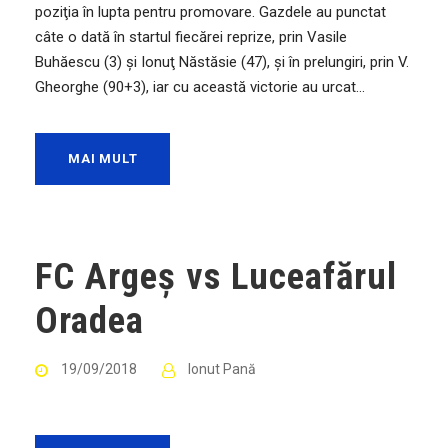
poziţia în lupta pentru promovare. Gazdele au punctat
câte o dată în startul fiecărei reprize, prin Vasile
Buhăescu (3) şi Ionuţ Năstăsie (47), şi în prelungiri, prin V.
Gheorghe (90+3), iar cu această victorie au urcat...
MAI MULT
FC Argeș vs Luceafărul
Oradea
19/09/2018
Ionut Pană