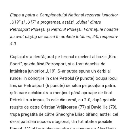
Etapa a patra a Campionatului Național rezervat juniorilor
„U19” și „U17” a programat, astăzi, „dubla” dintre
Petrosport Ploiești și Petrolul Ploiești. Formațiile noastre
au avut câștig de cauză în ambele întâlniri, 2-0, respectiv
4-0.
Cuplajul s-a desfășurat pe terenul excelent al bazei „Kiru
Sport”, gazda fiind Petrosport, și a fost deschis de
întâlnirea juniorilor „U19”. S-ar putea spune un derbi al
rundei, în condițiile în care Petrolul (9 puncte) ocupa locul
trei, iar Petrosport (6 puncte) se situa pe poziția a patra,
și în care echilibrul s-a menținut până aproape de final.
Petrolul s-a impus, în cele din urmă, cu 2-0, după golurile
reușite de către Cristian Vrăjitoarea (77) și David Ilie (79),
trupa pregătită de către Gheorghe Liliac bifând, astfel, cel
de-al patrulea succes stagional, din tot atâtea posibile.
Primul „11” al formației noastre i-a cuprins pe Alex Radu