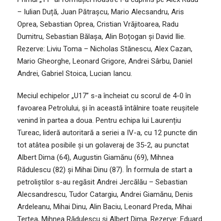
– Iulian Duță, Juan Pătrașcu, Mario Alecsandru, Aris
Oprea, Sebastian Oprea, Cristian Vrăjitoarea, Radu
Dumitru, Sebastian Bălașa, Alin Boțogan și David Ilie.
Rezerve: Liviu Toma – Nicholas Stănescu, Alex Cazan,
Mario Gheorghe, Leonard Grigore, Andrei Sârbu, Daniel
Andrei, Gabriel Stoica, Lucian Iancu.
Meciul echipelor „U17” s-a încheiat cu scorul de 4-0 în
favoarea Petrolului, și în această întâlnire toate reușitele
venind în partea a doua. Pentru echipa lui Laurențiu
Tureac, lideră autoritară a seriei a IV-a, cu 12 puncte din
tot atâtea posibile și un golaveraj de 35-2, au punctat
Albert Dima (64), Augustin Giamănu (69), Mihnea
Rădulescu (82) și Mihai Dinu (87). În formula de start a
petroliștilor s-au regăsit Andrei Jercălău – Sebastian
Alecsandrescu, Tudor Catargiu, Andrei Giamănu, Denis
Ardeleanu, Mihai Dinu, Alin Baciu, Leonard Preda, Mihai
Terțea, Mihnea Rădulescu și Albert Dima. Rezerve: Eduard