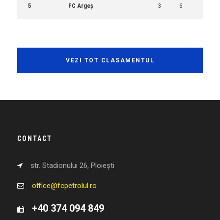
5
FC Argeș
3
6
VEZI TOT CLASAMENTUL
CONTACT
str. Stadionului 26, Ploiești
office@fcpetrolul.ro
+40 374 094 849