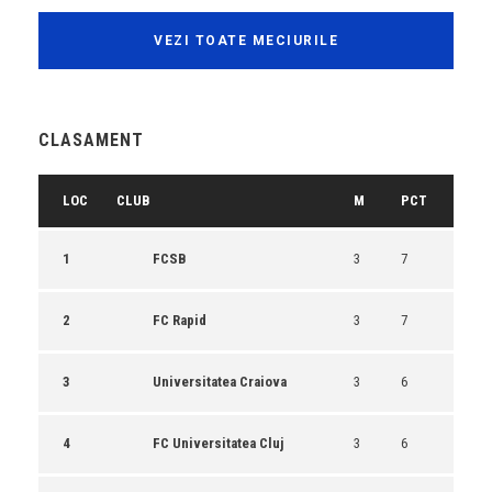
VEZI TOATE MECIURILE
CLASAMENT
LOC
CLUB
M
PCT
1
FCSB
3
7
2
FC Rapid
3
7
3
Universitatea Craiova
3
6
4
FC Universitatea Cluj
3
6