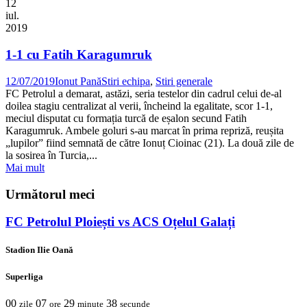
12
iul.
2019
1-1 cu Fatih Karagumruk
12/07/2019
Ionut Pană
Stiri echipa
,
Stiri generale
FC Petrolul a demarat, astăzi, seria testelor din cadrul celui de-al
doilea stagiu centralizat al verii, încheind la egalitate, scor 1-1,
meciul disputat cu formația turcă de eșalon secund Fatih
Karagumruk. Ambele goluri s-au marcat în prima repriză, reușita
„lupilor” fiind semnată de către Ionuț Cioinac (21). La două zile de
la sosirea în Turcia,...
Mai mult
Următorul meci
FC Petrolul Ploiești vs ACS Oțelul Galați
Stadion Ilie Oană
Superliga
00
07
29
38
zile
ore
minute
secunde