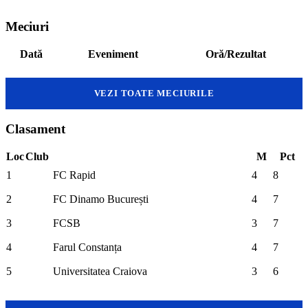
Meciuri
Dată
Eveniment
Oră/Rezultat
VEZI TOATE MECIURILE
Clasament
Loc
Club
M
Pct
1
FC Rapid
4
8
2
FC Dinamo București
4
7
3
FCSB
3
7
4
Farul Constanța
4
7
5
Universitatea Craiova
3
6