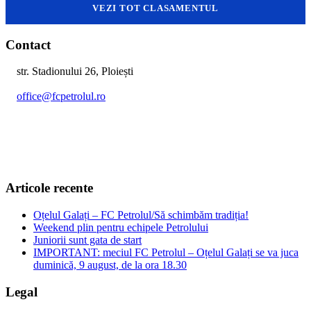
VEZI TOT CLASAMENTUL
Contact
str. Stadionului 26, Ploiești
office@fcpetrolul.ro
+40 374 094 849
Articole recente
Oțelul Galați – FC Petrolul/Să schimbăm tradiția!
Weekend plin pentru echipele Petrolului
Juniorii sunt gata de start
IMPORTANT: meciul FC Petrolul – Oțelul Galați se va juca
duminică, 9 august, de la ora 18.30
Legal