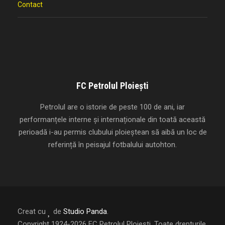
Contact
FC Petrolul Ploiești
Petrolul are o istorie de peste 100 de ani, iar
performanțele interne și internaționale din toată această
perioadă i-au permis clubului ploieștean să aibă un loc de
referință în peisajul fotbalului autohton.
Creat cu
de
Studio Panda
.
Copyright 1924-2026 FC Petrolul Ploiești, Toate drepturile