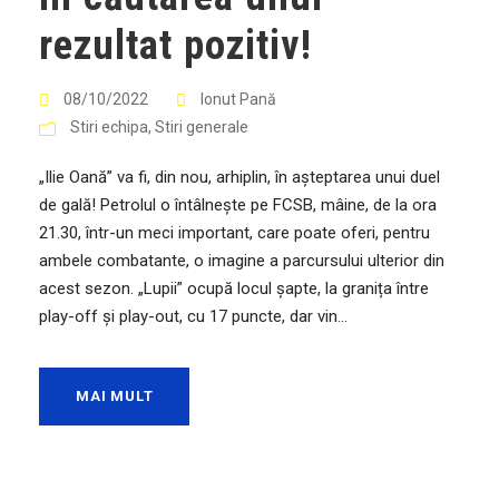
rezultat pozitiv!
08/10/2022
Ionut Pană
Stiri echipa
,
Stiri generale
„Ilie Oană” va fi, din nou, arhiplin, în așteptarea unui duel
de gală! Petrolul o întâlnește pe FCSB, mâine, de la ora
21.30, într-un meci important, care poate oferi, pentru
ambele combatante, o imagine a parcursului ulterior din
acest sezon. „Lupii” ocupă locul șapte, la granița între
play-off și play-out, cu 17 puncte, dar vin...
MAI MULT