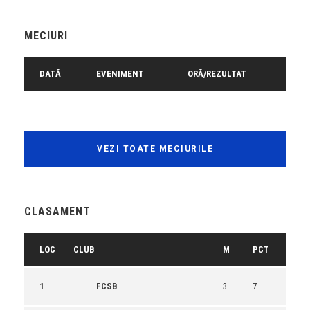
MECIURI
DATĂ
EVENIMENT
ORĂ/REZULTAT
VEZI TOATE MECIURILE
CLASAMENT
LOC
CLUB
M
PCT
1
FCSB
3
7