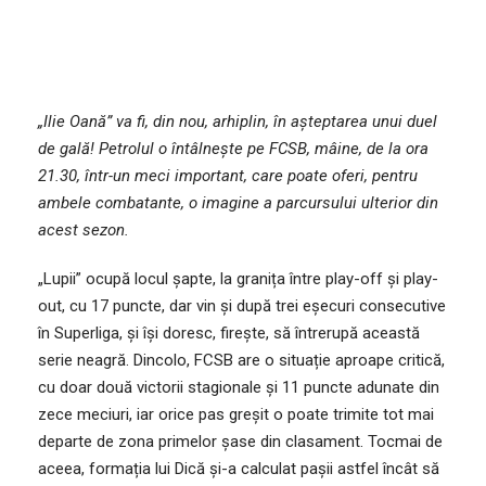
„Ilie Oană” va fi, din nou, arhiplin, în așteptarea unui duel
de gală! Petrolul o întâlnește pe FCSB, mâine, de la ora
21.30, într-un meci important, care poate oferi, pentru
ambele combatante, o imagine a parcursului ulterior din
acest sezon.
„Lupii” ocupă locul șapte, la granița între play-off și play-
out, cu 17 puncte, dar vin și după trei eșecuri consecutive
în Superliga, și își doresc, firește, să întrerupă această
serie neagră. Dincolo, FCSB are o situație aproape critică,
cu doar două victorii stagionale și 11 puncte adunate din
zece meciuri, iar orice pas greșit o poate trimite tot mai
departe de zona primelor șase din clasament. Tocmai de
aceea, formația lui Dică și-a calculat pașii astfel încât să