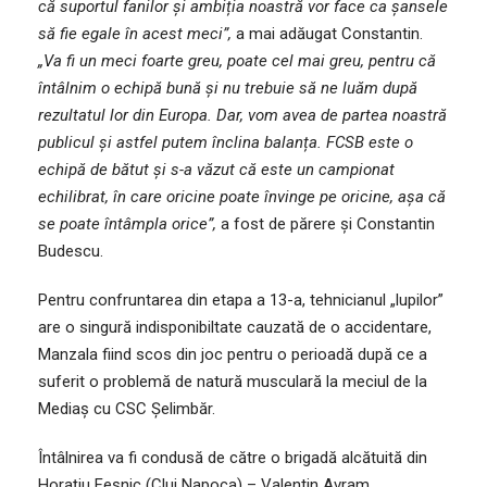
că suportul fanilor și ambiția noastră vor face ca șansele
să fie egale în acest meci”,
a mai adăugat Constantin.
„Va fi un meci foarte greu, poate cel mai greu, pentru că
întâlnim o echipă bună și nu trebuie să ne luăm după
rezultatul lor din Europa. Dar, vom avea de partea noastră
publicul și astfel putem înclina balanța. FCSB este o
echipă de bătut și s-a văzut că este un campionat
echilibrat, în care oricine poate învinge pe oricine, așa că
se poate întâmpla orice”,
a fost de părere și Constantin
Budescu.
Pentru confruntarea din etapa a 13-a, tehnicianul „lupilor”
are o singură indisponibiltate cauzată de o accidentare,
Manzala fiind scos din joc pentru o perioadă după ce a
suferit o problemă de natură musculară la meciul de la
Mediaș cu CSC Șelimbăr.
Întâlnirea va fi condusă de către o brigadă alcătuită din
Horațiu Feșnic (Cluj Napoca) – Valentin Avram