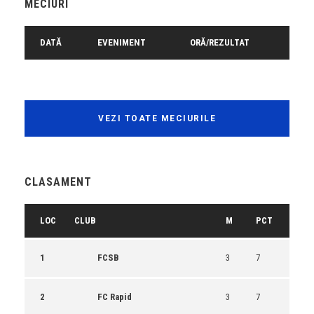
MECIURI
DATĂ
EVENIMENT
ORĂ/REZULTAT
VEZI TOATE MECIURILE
CLASAMENT
LOC
CLUB
M
PCT
1
FCSB
3
7
2
FC Rapid
3
7