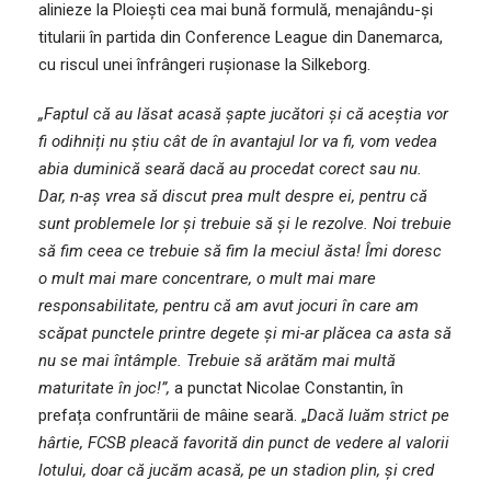
alinieze la Ploiești cea mai bună formulă, menajându-și
titularii în partida din Conference League din Danemarca,
cu riscul unei înfrângeri rușionase la Silkeborg.
„Faptul că au lăsat acasă șapte jucători și că aceștia vor
fi odihniți nu știu cât de în avantajul lor va fi, vom vedea
abia duminică seară dacă au procedat corect sau nu.
Dar, n-aș vrea să discut prea mult despre ei, pentru că
sunt problemele lor și trebuie să și le rezolve. Noi trebuie
să fim ceea ce trebuie să fim la meciul ăsta! Îmi doresc
o mult mai mare concentrare, o mult mai mare
responsabilitate, pentru că am avut jocuri în care am
scăpat punctele printre degete și mi-ar plăcea ca asta să
nu se mai întâmple. Trebuie să arătăm mai multă
maturitate în joc!”,
a punctat Nicolae Constantin, în
prefața confruntării de mâine seară. „
Dacă luăm strict pe
hârtie, FCSB pleacă favorită din punct de vedere al valorii
lotului, doar că jucăm acasă, pe un stadion plin, și cred