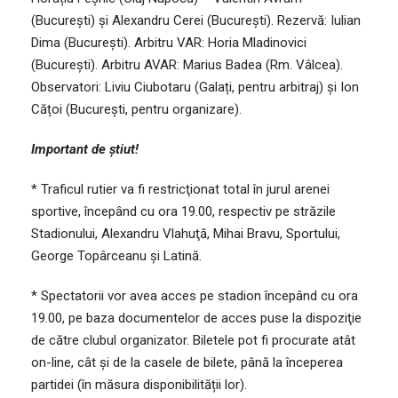
(București) și Alexandru Cerei (București). Rezervă: Iulian
Dima (București). Arbitru VAR: Horia Mladinovici
(București). Arbitru AVAR: Marius Badea (Rm. Vâlcea).
Observatori: Liviu Ciubotaru (Galați, pentru arbitraj) și Ion
Cățoi (București, pentru organizare).
Important de știut!
* Traficul rutier va fi restricţionat total în jurul arenei
sportive, începând cu ora 19.00, respectiv pe străzile
Stadionului, Alexandru Vlahuţă, Mihai Bravu, Sportului,
George Topârceanu şi Latină.
* Spectatorii vor avea acces pe stadion începând cu ora
19.00, pe baza documentelor de acces puse la dispoziţie
de către clubul organizator. Biletele pot fi procurate atât
on-line, cât şi de la casele de bilete, până la începerea
partidei (în măsura disponibilității lor).